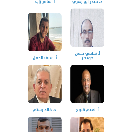
د. حيدر ابو زهري
أ. سامر زايد
أ. سامي حسن
خويطر
أ. سيف الجمل
أ. نعيم قنوع
د. خالد رستم