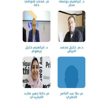
د. ابراهيم يوسف
م. محمد شوقي
سكر
خلة
د.م. خليل محمد
د. ابراهيم خليل
البرش
برهوم
م.علا عبد الناصر
م.دانة زهير ماجد
الخضري
اللبابيدي