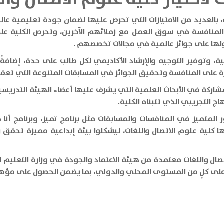
 بالعديد من الامتيازات التي تحرص عليها لضمان جودة تعليمية ع
المنافسة في سوق العمل مع زملائهم الآخرين، وتحرص الكلية ع
ولها على جوائز عالمية في مجالات تخصصهم .
ة، وتوفير التوجيه والإرشاد الأكاديمي لكل طالب على حدة، إضاف
على المنافسة وتحقيق الجوائز في المسابقات المتنوعة التي تعقد
شاركة في الأبحاث العلمية التي يشرف عليها أعضاء الهيئة التدريسي
 التجريبي الذي تتبناه الكلية.
ور المتميز في المنافسات والمسابقات مثل برنامج تميز، وبرنامج أنا
يها كلية علوم الاتصال واللغات، ليشكلوا بيئة إبداعية مميزة تح
صال واللغات معتمدة من هيئة الاعتماد والجودة في وزارة التعليم ال
ية، على كلٍ من المستوى المحلي والدولي، بما يضمن الحصول على مؤهل