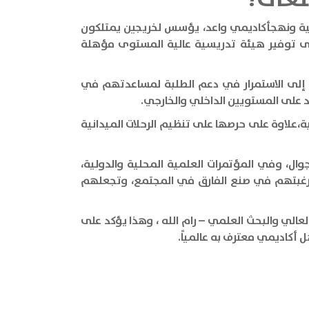
الية ونهجأكاديمي واعد، يؤسس لخريجين يمتلكون
لى توفير هيئة تدريسية عالية المستوى مؤهلة
ةً إلى الاستمرار في دعم الطلبة لمساعدتهم في
 على المستويين الداخلي والخارجي.
ة،علاوة على حرصها على تنظيم الرحلات الميدانية
 جوال، وفي المؤتمرات العلمية المحلية والدولية،
قق رغبتهم في صنع الفارق في المجتمع، وتجعلهم
عالي والبحث العلمي – رام الله ، وهذا يؤكد على
 أكاديمي معترف به عالمياً.