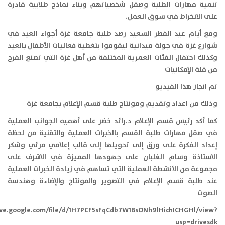
تنمية مهارات الطلبة وصقل شخصياتهم وبناء نماذج طلابية قادرة
على الانخراط في سوق العمل.
ومع أيام عيد الفطر السعيد رصد طلبة جامعة غزة أجواء العيد في
شوارع غزة في جولة ميدانية ليقوموا بتغطية فعاليات الأطفال بالعيد
وكذلك احتفال الفئات العمرية المختلفة من أهل غزة التي تصنع الفرح
من قلة الإمكانيات
تم انجاز هذا الفيديو
وذلك من اعداد وتقديم ومونتاج طلبة قسم الإعلام بجامعة غزة
كما أكد رئيس قسم الإعلام د.رائد خضر على أهميه الجوانب العملية
في صقل مهارات طلبة القسم بالخبرات العملية والتقنية من لحظة
إعداد الفكرة على ورق إلى تحويلها إلى قالب إعلامي مرئي وشكر
الاستاذة وسام الغلبان على جهودها المميزة في الاشرف على
مجموعة من الأنشطة العملية التي تساهم في زيادة الخبرات العملية
عند طلبة قسم الإعلام في التصوير والمونتاج والإضاءة وهندسة
الصوت
ive.google.com/file/d/1H7PCF5sFqCdb7W1BsONh9lHichICHGHl/view?
usp=drivesdk