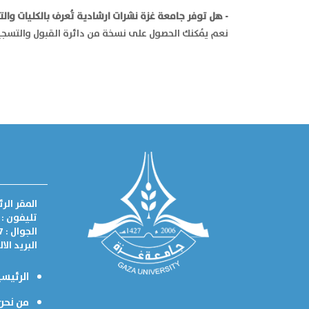
- هل توفر جامعة غزة نشرات ارشادية تُعرف بالكليات وال
نعم يُمكنك الحصول على نسخة من دائرة القبول والتسجي
المقر الر
تليفون : 082885731
الجوال : 0595222367
البريد الا
الرئيسي
من نحن