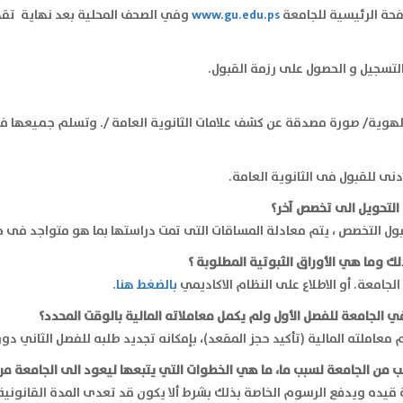
صفحة الرئيسية للجامعة
www.gu.edu.ps
وفي الصحف المحلية بعد نهاية تقديم
التسجيل و الحصول على رزمة القبول.
هوية/ صورة مصدقة عن كشف علامات الثانوية العامة /. وتسلم جميعها في
نى للقبول فى الثانوية العامة.
التحويل الى تخصص آخر؟
ول التخصص ، يتم معادلة المساقات التى تمت دراستها بما هو متواجد فى 
لك وما هي الأوراق الثبوتية المطلوبة ؟
جامعة. أو الاطلاع على النظام الاكاديمي
بالضغط هنا
.
في الجامعة للفصل الأول ولم يكمل معاملاته المالية بالوقت المحدد؟
عاملته المالية (تأكيد حجز المقعد)، بإمكانه تجديد طلبه للفصل الثاني 
حب من الجامعة لسبب ما، ما هي الخطوات التي يتبعها ليعود الى الجامعة مرة
 قيده ويدفع الرسوم الخاصة بذلك بشرط ألا يكون قد تعدى المدة القانونية