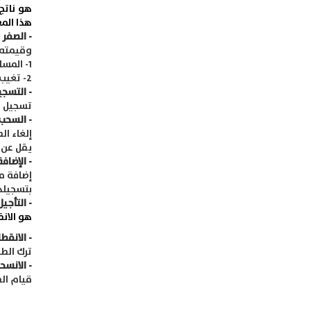
هو ناتج
هذا الم
- الصفر 
وقيمته (40) درجة ، ويعطى الصفر الجامعي في الحال
1- المساق الدراسي الذي يرسب فيه الطالب، وتحصل فيه على علامة (40% ) أو اقل.
2- تغيب الطالب عن الامتحان النهائي لمساق من المساقات أو جميعها بغير عذر مقبول.
- التسجي
تسجيل ا
- السحب
إلغاء ال
يقل عن 
- الإضافة
إضافة مس
بتسجيله
- التأجيل
هو الان
- الانقطا
ترك الطا
- الانسح
قيام الط