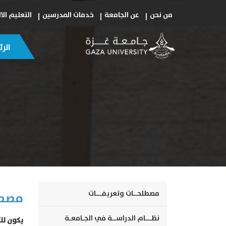
من نحن
عن الجامعة
خدمات المدرسين
التعليم الا
الر
مصطلحــات وتعريفـــات
مصطل
نظـــام الدراســة في الجـامعـة
يكون للك