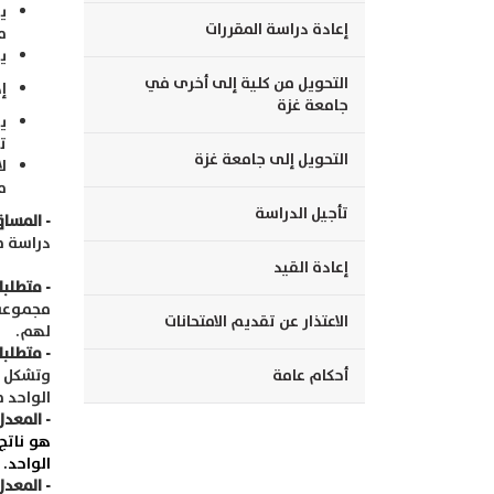
إعادة دراسة المقررات
م
يجو
التحويل من كلية إلى أخرى في
إ
جامعة غزة
ت
التحويل إلى جامعة غزة
م
تأجيل الدراسة
- المساق
دراسة م
إعادة القيد
- متطلبا
مجموعة 
الاعتذار عن تقديم الامتحانات
لهم.
- متطلبا
أحكام عامة
وتشكل م
الواحد ف
- المعدل
هو ناتج
الواحد.
- المعدل