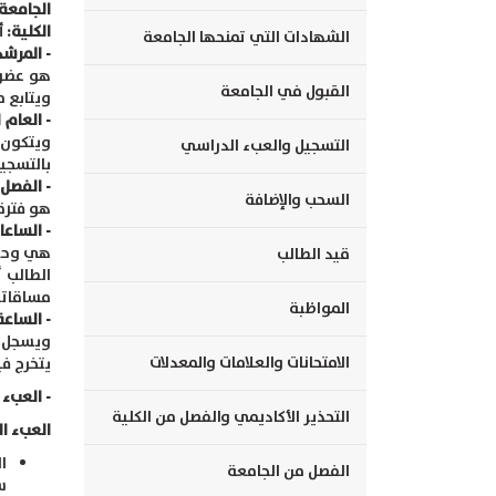
الجامعة:
الكلية:
أ
الشهادات التي تمنحها الجامعة
- المرشد
هو عضو 
القبول في الجامعة
ويتابع 
- العام 
ويتكون 
التسجيل والعبء الدراسي
بالتسجي
- الفصل 
السحب والإضافة
هو فترة زمنية مقدا
- الساعا
هي وحدة
قيد الطالب
الطالب 
مساقاته
المواظبة
- الساعة
ويسجل ا
الامتحانات والعلامات والمعدلات
يتخرج في
- العبء 
التحذير الأكاديمي والفصل من الكلية
العبء ا
الفصل من الجامعة
س