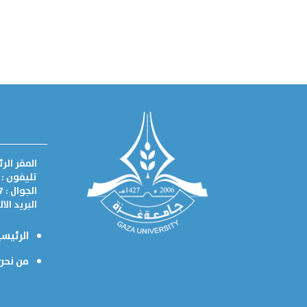
المقر الر
تليفون : 082885731
الجوال : 0595222367
البريد الا
الرئيسي
من نحن