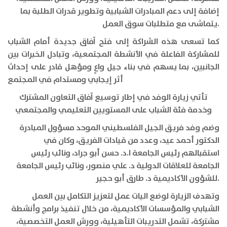
إضافة إلى دعم المبادرات الشبابية وتطوير قدرات الطلبة بما
.
يتماشى مع متطلبات سوق العمل
كما تسعى هذه الشراكة إلى فتح آفاق جديدة أمام الشباب
للمشاركة الفاعلة في الأنشطة المجتمعية، وتبادل الخبرات بين
الجانبين، بما يسهم في بناء جيل واعٍ ومؤهل قادر على إحداث
أثر إيجابي ومستدام في المجتمع
تأتي زيارة الوفد في إطار توسيع آفاق التعاون المشترك
وخدمة فئة الشباب على المستويين التعليمي والمجتمعي
وضم وفد فريق الجيل الفلسطيني الموحد مسؤول المبادرة
الدكتور أحمد عيد، وعدد من قيادات الفريق، وكان في
استقبالهم رئيس الجامعة ا.د. حسن أبو جراد، ونائب رئيس
الجامعة للعلاقات الدولية د. علي منصور، ونائب رئيس الجامعة
.
للشؤون الأكاديمية د. طارق أبو حجير
وتهدف الزيارة لوضع اليات عمل لتعزيز التكامل بين العمل
الشبابي والمؤسسات الأكاديمية، من خلال تنفيذ برامج وأنشطة
مشتركة، تشمل التدريبات التأهيلية، وورش العمل التخصصية،